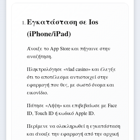
Εγκατάσταση σε Ios
(iPhone/iPad)
Άνοιξε το App Store και πήγαινε στην
αναζήτηση.
Πληκτρολόγησε «vlad casino» και έλεγξε
ότι το αποτέλεσμα αντιστοιχεί στην
εφαρμογή που θες, με σωστό όνομα και
εικονίδιο.
Πάτησε «Λήψη» και επιβεβαίωσε με Face
ID, Touch ID ή κωδικό Apple ID.
Περίμενε να ολοκληρωθεί η εγκατάσταση
και άνοιξε την εφαρμογή από την αρχική