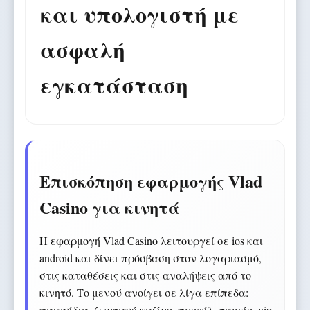
και υπολογιστή με
ασφαλή
εγκατάσταση
Επισκόπηση εφαρμογής Vlad
Casino για κινητά
Η εφαρμογή Vlad Casino λειτουργεί σε ios και
android και δίνει πρόσβαση στον λογαριασμό,
στις καταθέσεις και στις αναλήψεις από το
κινητό. Το μενού ανοίγει σε λίγα επίπεδα:
παιχνίδια, ζωντανό καζίνο, προφίλ, ταμείο, vip