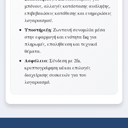
μπόνους, αλλαγές κατάστασης ανάληψης,
επιβεβαιώσεις κατάθεσης και ενημερώσεις
λογαριασμού.
Υποστήριξη
: Ζωντανή συνομιλία μέσα
στην εφαρμογή και ενότητα faq για
πληρωμές, επαλήθευση και τεχνικά
θέματα.
Ασφάλεια
: Σύνδεση με 2fa,
κρυπτογράφηση ssl και επιλογές
διαχείρισης συσκευών για τον
λογαριασμό.