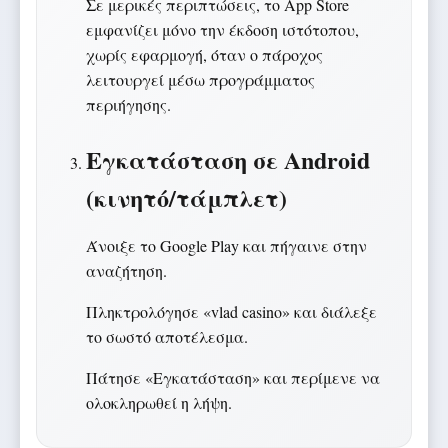
Σε μερικές περιπτώσεις, το App Store
εμφανίζει μόνο την έκδοση ιστότοπου,
χωρίς εφαρμογή, όταν ο πάροχος
λειτουργεί μέσω προγράμματος
περιήγησης.
Εγκατάσταση σε Android
(κινητό/τάμπλετ)
Άνοιξε το Google Play και πήγαινε στην
αναζήτηση.
Πληκτρολόγησε «vlad casino» και διάλεξε
το σωστό αποτέλεσμα.
Πάτησε «Εγκατάσταση» και περίμενε να
ολοκληρωθεί η λήψη.