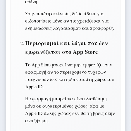
οθόνη.
Στην πρώτη εκκίνηση, δώσε άδεια για
ειδοποιήσεις μόνο αν τις χρειάζεσαι για
ενημερώσεις λογαριασμού και προσφορές.
Περιορισμοί και λόγοι που δεν
εμφανίζεται στο App Store
Το App Store μπορεί να μην εμφανίζει την
εφαρμογή αν το περιεχόμενο τυχερών
παιχνιδιών δεν επιτρέπεται στη χώρα του
Apple ID.
Η εφαρμογή μπορεί να είναι διαθέσιμη
μόνο σε συγκεκριμένες χώρες, άρα με
Apple ID άλλης χώρας δεν θα τη βρεις στην
αναζήτηση.