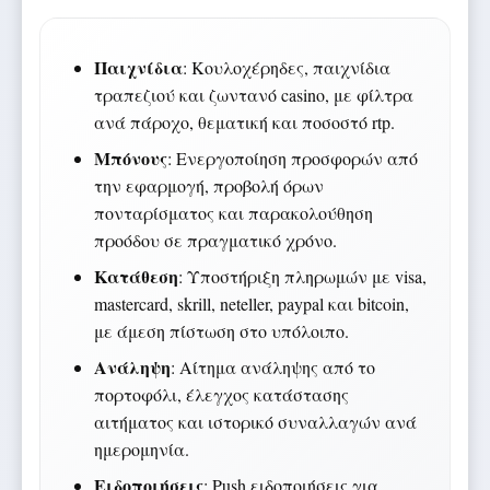
Παιχνίδια
: Κουλοχέρηδες, παιχνίδια
τραπεζιού και ζωντανό casino, με φίλτρα
ανά πάροχο, θεματική και ποσοστό rtp.
Μπόνους
: Ενεργοποίηση προσφορών από
την εφαρμογή, προβολή όρων
πονταρίσματος και παρακολούθηση
προόδου σε πραγματικό χρόνο.
Κατάθεση
: Υποστήριξη πληρωμών με visa,
mastercard, skrill, neteller, paypal και bitcoin,
με άμεση πίστωση στο υπόλοιπο.
Ανάληψη
: Αίτημα ανάληψης από το
πορτοφόλι, έλεγχος κατάστασης
αιτήματος και ιστορικό συναλλαγών ανά
ημερομηνία.
Ειδοποιήσεις
: Push ειδοποιήσεις για