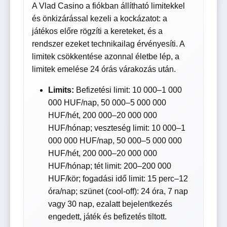
A Vlad Casino a fiókban állítható limitekkel
és önkizárással kezeli a kockázatot: a
játékos előre rögzíti a kereteket, és a
rendszer ezeket technikailag érvényesíti. A
limitek csökkentése azonnal életbe lép, a
limitek emelése 24 órás várakozás után.
Limits:
Befizetési limit: 10 000–1 000
000 HUF/nap, 50 000–5 000 000
HUF/hét, 200 000–20 000 000
HUF/hónap; veszteség limit: 10 000–1
000 000 HUF/nap, 50 000–5 000 000
HUF/hét, 200 000–20 000 000
HUF/hónap; tét limit: 200–200 000
HUF/kör; fogadási idő limit: 15 perc–12
óra/nap; szünet (cool-off): 24 óra, 7 nap
vagy 30 nap, ezalatt bejelentkezés
engedett, játék és befizetés tiltott.