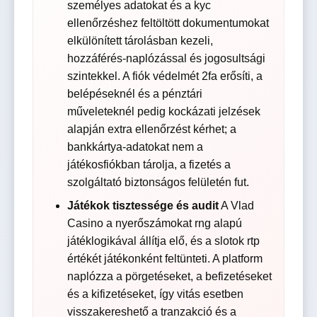
személyes adatokat és a kyc
ellenőrzéshez feltöltött dokumentumokat
elkülönített tárolásban kezeli,
hozzáférés-naplózással és jogosultsági
szintekkel. A fiók védelmét 2fa erősíti, a
belépéseknél és a pénztári
műveleteknél pedig kockázati jelzések
alapján extra ellenőrzést kérhet; a
bankkártya-adatokat nem a
játékosfiókban tárolja, a fizetés a
szolgáltató biztonságos felületén fut.
Játékok tisztessége és audit
A Vlad
Casino a nyerőszámokat rng alapú
játéklogikával állítja elő, és a slotok rtp
értékét játékonként feltünteti. A platform
naplózza a pörgetéseket, a befizetéseket
és a kifizetéseket, így vitás esetben
visszakereshető a tranzakció és a