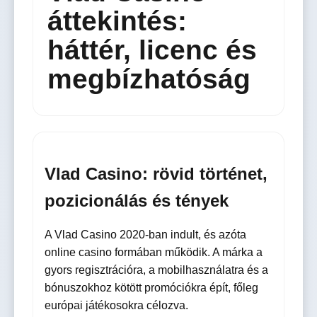
áttekintés:
háttér, licenc és
megbízhatóság
Vlad Casino: rövid történet,
pozicionálás és tények
A Vlad Casino 2020-ban indult, és azóta
online casino formában működik. A márka a
gyors regisztrációra, a mobilhasználatra és a
bónuszokhoz kötött promóciókra épít, főleg
európai játékosokra célozva.