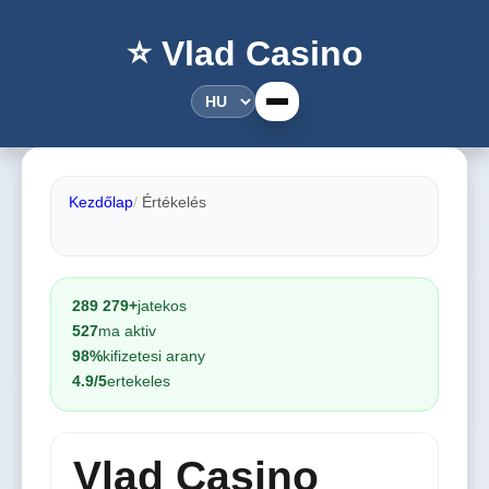
⭐ Vlad Casino
Kezdőlap
Értékelés
289 279+
jatekos
527
ma aktiv
98%
kifizetesi arany
4.9/5
ertekeles
Vlad Casino