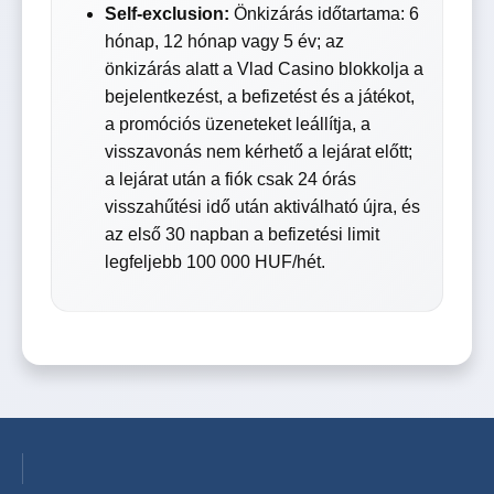
Self-exclusion:
Önkizárás időtartama: 6
hónap, 12 hónap vagy 5 év; az
önkizárás alatt a Vlad Casino blokkolja a
bejelentkezést, a befizetést és a játékot,
a promóciós üzeneteket leállítja, a
visszavonás nem kérhető a lejárat előtt;
a lejárat után a fiók csak 24 órás
visszahűtési idő után aktiválható újra, és
az első 30 napban a befizetési limit
legfeljebb 100 000 HUF/hét.