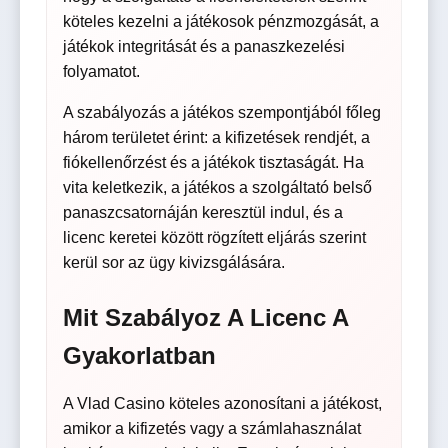
köteles kezelni a játékosok pénzmozgását, a
játékok integritását és a panaszkezelési
folyamatot.
A szabályozás a játékos szempontjából főleg
három területet érint: a kifizetések rendjét, a
fiókellenőrzést és a játékok tisztaságát. Ha
vita keletkezik, a játékos a szolgáltató belső
panaszcsatornáján keresztül indul, és a
licenc keretei között rögzített eljárás szerint
kerül sor az ügy kivizsgálására.
Mit Szabályoz A Licenc A
Gyakorlatban
A Vlad Casino köteles azonosítani a játékost,
amikor a kifizetés vagy a számlahasználat