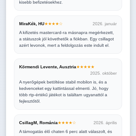
kisebb befizetésekhez.
MiraKék, HU
★★★★☆
2026. január
A kifizetés mastercard-ra másnapra megérkezett,
a státuszok jól követhetők a fiókban. Egy csillagot
azért levonok, mert a feldolgozás este indult el.
Körmendi Levente, Ausztria
★★★★★
2025. október
A nyerőgépek betöltése stabil mobilon is, és a
kedvenceket egy kattintással elmenti. Jó, hogy
több rtp-értékű játékot is találtam ugyanattól a
fejlesztőtől.
CsillagM, Románia
★★★★☆
2026. április
A támogatás élő chaten 6 perc alatt válaszolt, és