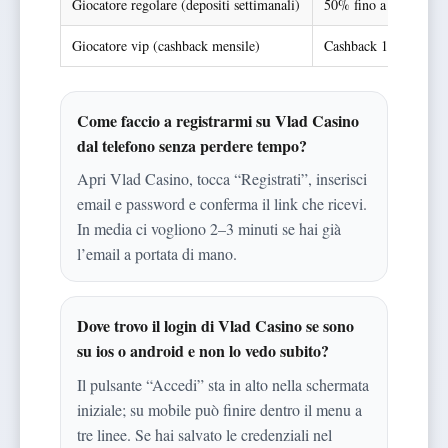
Giocatore regolare (depositi settimanali)
50% fino a 200 EUR + 
Giocatore vip (cashback mensile)
Cashback 10% fino a 
Come faccio a registrarmi su Vlad Casino
dal telefono senza perdere tempo?
Apri Vlad Casino, tocca “Registrati”, inserisci
email e password e conferma il link che ricevi.
In media ci vogliono 2–3 minuti se hai già
l’email a portata di mano.
Dove trovo il login di Vlad Casino se sono
su ios o android e non lo vedo subito?
Il pulsante “Accedi” sta in alto nella schermata
iniziale; su mobile può finire dentro il menu a
tre linee. Se hai salvato le credenziali nel