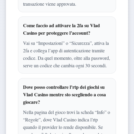
transazione viene approvata.
Come faccio ad attivare la 2fa su Vlad
Casino per proteggere l’account?
Vai su “Impostazioni” o “Sicurezza”, attiva la
2fa e collega l’app di autenticazione tramite
codice. Da quel momento, oltre alla password,
serve un codice che cambia ogni 30 secondi.
Dove posso controllare l’rtp dei giochi su
Vlad Casino mentre sto scegliendo a cosa
giocare?
Nella pagina del gioco trovi la scheda “Info” o
“Regole”, dove Vlad Casino indica l’rtp
quando il provider lo rende disponibile. Se