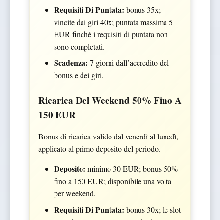
Requisiti Di Puntata:
bonus 35x;
vincite dai giri 40x; puntata massima 5
EUR finché i requisiti di puntata non
sono completati.
Scadenza:
7 giorni dall’accredito del
bonus e dei giri.
Ricarica Del Weekend 50% Fino A
150 EUR
Bonus di ricarica valido dal venerdì al lunedì,
applicato al primo deposito del periodo.
Deposito:
minimo 30 EUR; bonus 50%
fino a 150 EUR; disponibile una volta
per weekend.
Requisiti Di Puntata:
bonus 30x; le slot