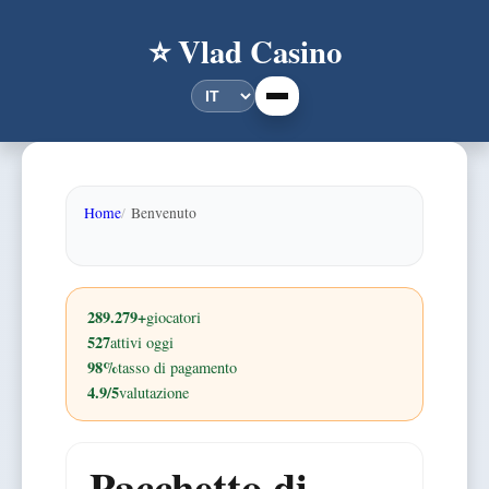
⭐ Vlad Casino
Home
Benvenuto
289.279+
giocatori
527
attivi oggi
98%
tasso di pagamento
4.9/5
valutazione
Pacchetto di