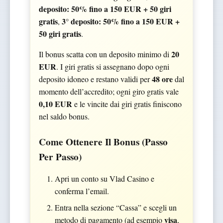
deposito: 50% fino a 150 EUR + 50 giri
gratis
3° deposito: 50% fino a 150 EUR +
,
50 giri gratis
.
20
Il bonus scatta con un deposito minimo di
EUR
. I giri gratis si assegnano dopo ogni
48 ore
deposito idoneo e restano validi per
dal
momento dell’accredito; ogni giro gratis vale
0,10 EUR
e le vincite dai giri gratis finiscono
nel saldo bonus.
Come Ottenere Il Bonus (Passo
Per Passo)
Apri un conto su Vlad Casino e
conferma l’email.
Entra nella sezione “Cassa” e scegli un
visa
metodo di pagamento (ad esempio
,