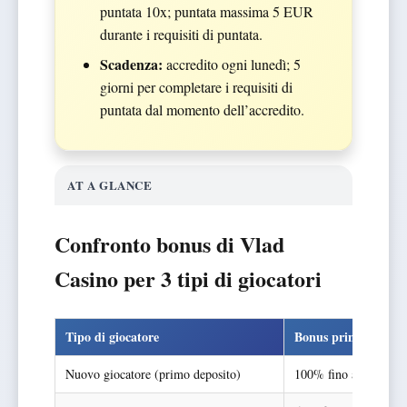
puntata 10x; puntata massima 5 EUR
durante i requisiti di puntata.
Scadenza:
accredito ogni lunedì; 5
giorni per completare i requisiti di
puntata dal momento dell’accredito.
AT A GLANCE
Confronto bonus di Vlad
Casino per 3 tipi di giocatori
Tipo di giocatore
Bonus principale
Nuovo giocatore (primo deposito)
100% fino a 300 EUR +