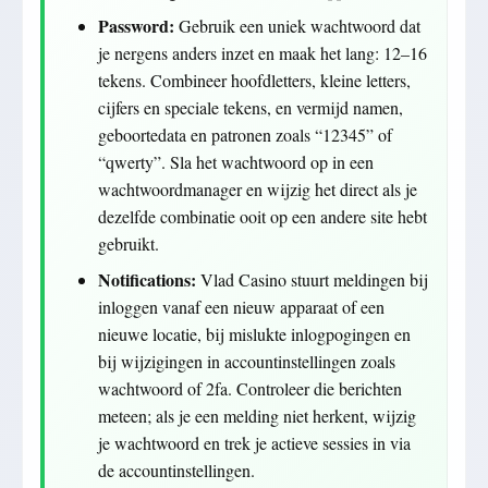
Password:
Gebruik een uniek wachtwoord dat
je nergens anders inzet en maak het lang: 12–16
tekens. Combineer hoofdletters, kleine letters,
cijfers en speciale tekens, en vermijd namen,
geboortedata en patronen zoals “12345” of
“qwerty”. Sla het wachtwoord op in een
wachtwoordmanager en wijzig het direct als je
dezelfde combinatie ooit op een andere site hebt
gebruikt.
Notifications:
Vlad Casino stuurt meldingen bij
inloggen vanaf een nieuw apparaat of een
nieuwe locatie, bij mislukte inlogpogingen en
bij wijzigingen in accountinstellingen zoals
wachtwoord of 2fa. Controleer die berichten
meteen; als je een melding niet herkent, wijzig
je wachtwoord en trek je actieve sessies in via
de accountinstellingen.