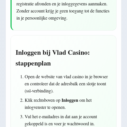
registratie afronden en je inloggegevens aanmaken.
Zonder account krijg je geen toegang tot de functies
in je persoonlijke omgeving.
Inloggen bij Vlad Casino:
stappenplan
Open de website van vlad casino in je browser
en controleer dat de adresbalk een slotje toont
(ssl-verbinding).
Inloggen
Klik rechtsboven op
om het
inlogvenster te openen.
Vul het e-mailadres in dat aan je account
gekoppeld is en voer je wachtwoord in.