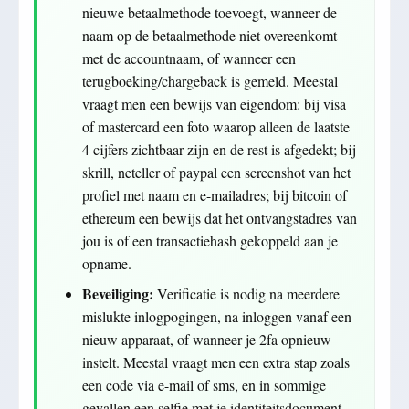
nieuwe betaalmethode toevoegt, wanneer de
naam op de betaalmethode niet overeenkomt
met de accountnaam, of wanneer een
terugboeking/chargeback is gemeld. Meestal
vraagt men een bewijs van eigendom: bij visa
of mastercard een foto waarop alleen de laatste
4 cijfers zichtbaar zijn en de rest is afgedekt; bij
skrill, neteller of paypal een screenshot van het
profiel met naam en e-mailadres; bij bitcoin of
ethereum een bewijs dat het ontvangstadres van
jou is of een transactiehash gekoppeld aan je
opname.
Beveiliging:
Verificatie is nodig na meerdere
mislukte inlogpogingen, na inloggen vanaf een
nieuw apparaat, of wanneer je 2fa opnieuw
instelt. Meestal vraagt men een extra stap zoals
een code via e-mail of sms, en in sommige
gevallen een selfie met je identiteitsdocument