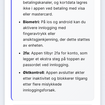
betalingskanaler, og kortdata lagres
ikke i appen ved betaling med visa
eller mastercard.
Biometri:
På ios og android kan du
aktivere innlogging med
fingeravtrykk eller
ansiktsgjenkjenning, der dette støttes
av enheten.
2fa:
Appen tilbyr 2fa for konto, som
legger et ekstra steg på toppen av
passordet ved innlogging.
Øktkontroll:
Appen avslutter økter
etter inaktivitet og blokkerer tilgang
etter flere mislykkede
innloggingsforsøk.