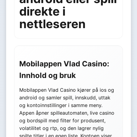
direkte i
nettleseren
Mobilappen Vlad Casino:
Innhold og bruk
Mobilappen Vlad Casino kjører på ios og
android og samler spill, innskudd, uttak
og kontoinnstillinger i samme meny.
Appen åpner spilleautomaten, live casino
og bordspill med filter for produsent,
volatilitet og rtp, og den lagrer nylig
spilte titler i en egen liste. Kontoen viser