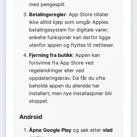
med pengespill.
Betalingsregler
: App Store tillater
ikke alltid kjøp som omgår Apples
betalingssystem for digitale varer;
enkelte funksjoner kan derfor ligge
utenfor appen og flyttes til nettleser.
Fjerning fra butikk
: Appen kan
forsvinne fra App Store ved
regelendringer eller ved
oppdateringskrav. Da får du ofte
beholde appen du allerede har
installert, men nye installasjoner blir
stoppet.
Android
Åpne Google Play
og søk etter
vlad