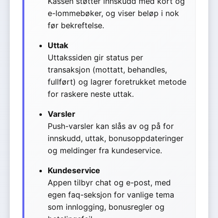
Kassen støtter innskudd med kort og
e-lommebøker, og viser beløp i nok
før bekreftelse.
Uttak
Uttakssiden gir status per
transaksjon (mottatt, behandles,
fullført) og lagrer foretrukket metode
for raskere neste uttak.
Varsler
Push-varsler kan slås av og på for
innskudd, uttak, bonusoppdateringer
og meldinger fra kundeservice.
Kundeservice
Appen tilbyr chat og e-post, med
egen faq-seksjon for vanlige tema
som innlogging, bonusregler og