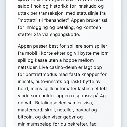
saldo i nok og historikk for innskudd og
uttak per transaksjon, med statuslinje fra
“mottatt” til “behandlet”. Appen bruker ssl
for innlogging og betaling, og kontoen
støtter 2fa via engangskode.
Appen passer best for spillere som spiller
fra mobil i korte økter og vil bytte mellom
spill og kasse uten å hoppe mellom
nettsider. Live casino-delen er lagt opp
for portrettmodus med faste knapper for
innsats, auto-innsats og raskt bytte av
bord, mens spilleautomater lastes i et lett
vindu som holder appen responsiv på 4g
og wifi. Betalingsdelen samler visa,
mastercard, skrill, neteller, paypal og
bitcoin, og den viser gebyr og
minimumsbeløp før du bekrefter. faq