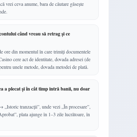
 Dacă vrei ceva anume, bara de căutare găsește
nde.
contului când vreau să retrag și ce
de ore din momentul în care trimiți documentele
Casino cere act de identitate, dovada adresei (de
i, pentru unele metode, dovada metodei de plată.
 a plecat și în cât timp intră banii, nu doar
→ „Istoric tranzacții”, unde vezi „În procesare”,
probat”, plata ajunge în 1–3 zile lucrătoare, în