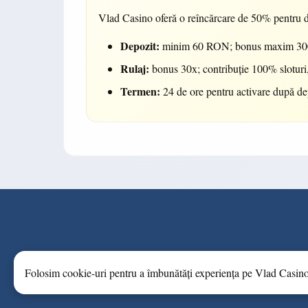
Vlad Casino oferă o reîncărcare de 50% pentru de
Depozit:
minim 60 RON; bonus maxim 300 
Rulaj:
bonus 30x; contribuție 100% sloturi
Termen:
24 de ore pentru activare după depo
Folosim cookie-uri pentru a îmbunătăți experiența pe Vlad Casino