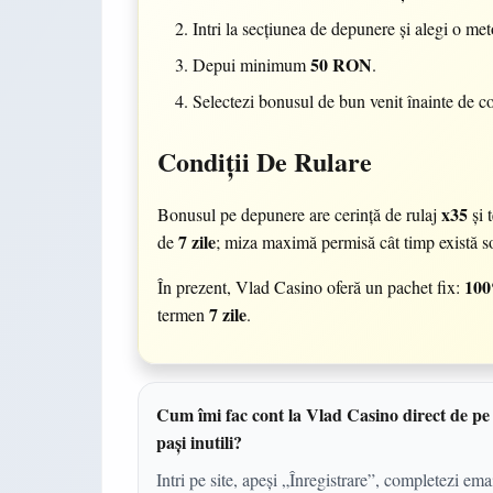
Intri la secțiunea de depunere și alegi o m
50 RON
Depui minimum
.
Selectezi bonusul de bun venit înainte de 
Condiții De Rulare
x35
Bonusul pe depunere are cerință de rulaj
și 
7 zile
de
; miza maximă permisă cât timp există s
100
În prezent, Vlad Casino oferă un pachet fix:
7 zile
termen
.
Cum îmi fac cont la Vlad Casino direct de pe 
pași inutili?
Intri pe site, apeși „Înregistrare”, completezi ema