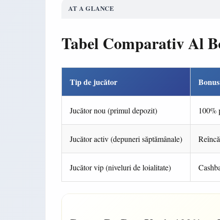
AT A GLANCE
Tabel Comparativ Al Bo
Tip de jucător
Bonus 
Jucător nou (primul depozit)
100% p
Jucător activ (depuneri săptămânale)
Reîncă
Jucător vip (niveluri de loialitate)
Cashba