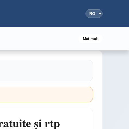
Mai mult
ratuite și rtp