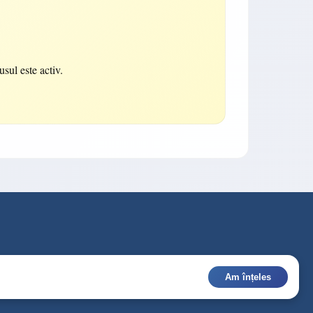
ul este activ.
Am înțeles