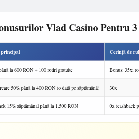
nusurilor Vlad Casino Pentru 3 
principal
Cerință de rul
ână la 600 RON + 100 rotiri gratuite
Bonus: 35x; roti
rcare 50% până la 400 RON (o dată pe săptămână)
30x
ck 15% săptămânal până la 1.500 RON
0x (cashback pe