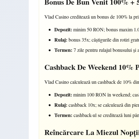
Bonus De Bun Venit 100% + 5
Vlad Casino creditează un bonus de 100% la primul
Depozit:
minim 50 RON; bonus maxim 1.000 
Rulaj:
bonus 35x; câștigurile din rotiri grat
Termen:
7 zile pentru rulajul bonusului și al
Cashback De Weekend 10% Pe
Vlad Casino calculează un cashback de 10% din p
Depozit:
minim 100 RON în weekend; ca
Rulaj:
cashback 10x; se calculează din pierd
Termen:
cashback-ul se creditează luni până 
Reîncărcare La Miezul Nopț