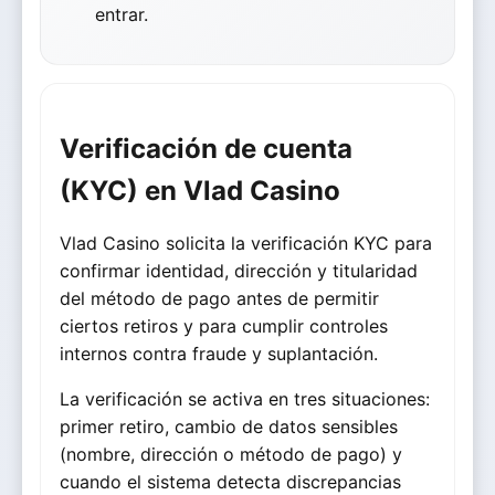
entrar.
Verificación de cuenta
(KYC) en Vlad Casino
Vlad Casino solicita la verificación KYC para
confirmar identidad, dirección y titularidad
del método de pago antes de permitir
ciertos retiros y para cumplir controles
internos contra fraude y suplantación.
La verificación se activa en tres situaciones:
primer retiro, cambio de datos sensibles
(nombre, dirección o método de pago) y
cuando el sistema detecta discrepancias