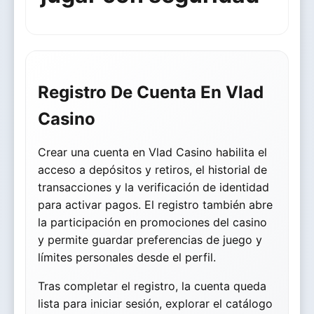
Registro De Cuenta En Vlad
Casino
Crear una cuenta en Vlad Casino habilita el
acceso a depósitos y retiros, el historial de
transacciones y la verificación de identidad
para activar pagos. El registro también abre
la participación en promociones del casino
y permite guardar preferencias de juego y
límites personales desde el perfil.
Tras completar el registro, la cuenta queda
lista para iniciar sesión, explorar el catálogo