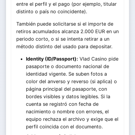
entre el perfil y el pago (por ejemplo, titular
distinto o país no coincidente).
También puede solicitarse si el importe de
retiros acumulados alcanza 2.000 EUR en un
periodo corto, o si se intenta retirar a un
método distinto del usado para depositar.
Identity (ID/Passport):
Vlad Casino pide
pasaporte o documento nacional de
identidad vigente. Se suben fotos a
color del anverso y reverso (si aplica) o
página principal del pasaporte, con
bordes visibles y datos legibles. Si la
cuenta se registró con fecha de
nacimiento o nombre con errores, el
equipo rechaza el archivo y exige que el
perfil coincida con el documento.