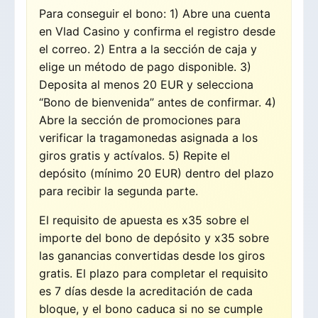
Para conseguir el bono: 1) Abre una cuenta
en Vlad Casino y confirma el registro desde
el correo. 2) Entra a la sección de caja y
elige un método de pago disponible. 3)
Deposita al menos 20 EUR y selecciona
“Bono de bienvenida” antes de confirmar. 4)
Abre la sección de promociones para
verificar la tragamonedas asignada a los
giros gratis y actívalos. 5) Repite el
depósito (mínimo 20 EUR) dentro del plazo
para recibir la segunda parte.
El requisito de apuesta es x35 sobre el
importe del bono de depósito y x35 sobre
las ganancias convertidas desde los giros
gratis. El plazo para completar el requisito
es 7 días desde la acreditación de cada
bloque, y el bono caduca si no se cumple