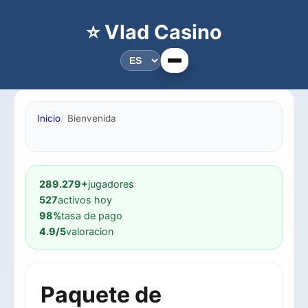
⭐ Vlad Casino
Inicio
Bienvenida
289.279+
jugadores
527
activos hoy
98%
tasa de pago
4.9/5
valoracion
Paquete de