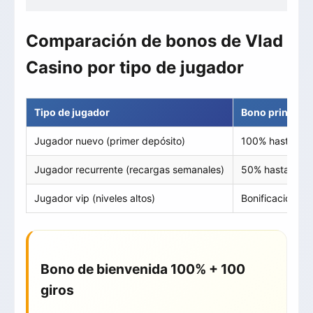
Comparación de bonos de Vlad
Casino por tipo de jugador
Tipo de jugador
Bono principal
Jugador nuevo (primer depósito)
100% hasta 200
Jugador recurrente (recargas semanales)
50% hasta 150 
Jugador vip (niveles altos)
Bonificación p
Bono de bienvenida 100% + 100
giros