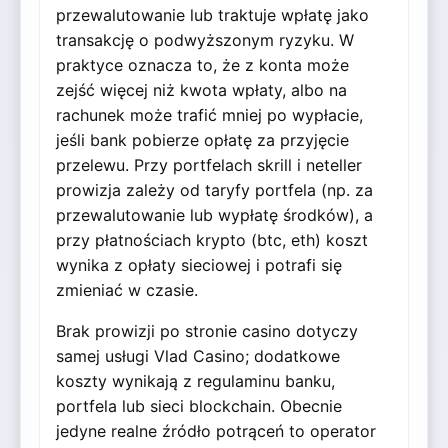
przewalutowanie lub traktuje wpłatę jako
transakcję o podwyższonym ryzyku. W
praktyce oznacza to, że z konta może
zejść więcej niż kwota wpłaty, albo na
rachunek może trafić mniej po wypłacie,
jeśli bank pobierze opłatę za przyjęcie
przelewu. Przy portfelach skrill i neteller
prowizja zależy od taryfy portfela (np. za
przewalutowanie lub wypłatę środków), a
przy płatnościach krypto (btc, eth) koszt
wynika z opłaty sieciowej i potrafi się
zmieniać w czasie.
Brak prowizji po stronie casino dotyczy
samej usługi Vlad Casino; dodatkowe
koszty wynikają z regulaminu banku,
portfela lub sieci blockchain. Obecnie
jedyne realne źródło potrąceń to operator