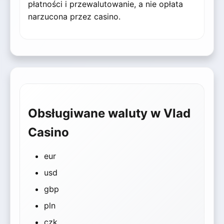
płatności i przewalutowanie, a nie opłata
narzucona przez casino.
Obsługiwane waluty w Vlad
Casino
eur
usd
gbp
pln
czk