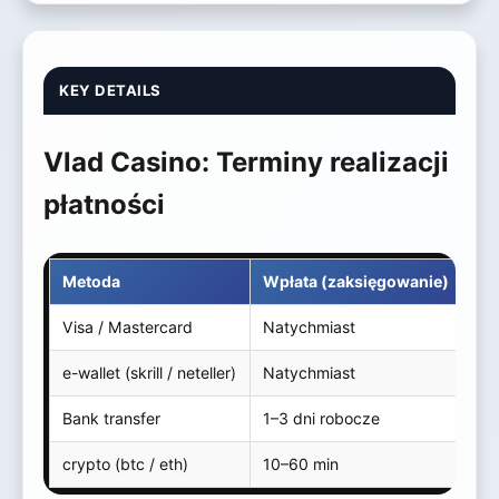
KEY DETAILS
Vlad Casino: Terminy realizacji
płatności
Metoda
Wpłata (zaksięgowanie)
Wyp
Visa / Mastercard
Natychmiast
1–
e-wallet (skrill / neteller)
Natychmiast
0–
Bank transfer
1–3 dni robocze
2–
crypto (btc / eth)
10–60 min
0–