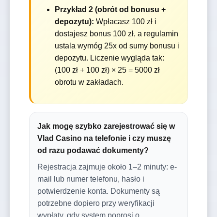
Przykład 2 (obrót od bonusu +
depozytu):
Wpłacasz 100 zł i
dostajesz bonus 100 zł, a regulamin
ustala wymóg 25x od sumy bonusu i
depozytu. Liczenie wygląda tak:
(100 zł + 100 zł) × 25 = 5000 zł
obrotu w zakładach.
Jak mogę szybko zarejestrować się w
Vlad Casino na telefonie i czy muszę
od razu podawać dokumenty?
Rejestracja zajmuje około 1–2 minuty: e-
mail lub numer telefonu, hasło i
potwierdzenie konta. Dokumenty są
potrzebne dopiero przy weryfikacji
wypłaty, gdy system poprosi o