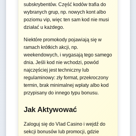
subskrybentów. Część kodów trafia do
wybranych grup, np. nowych kont albo
poziomu vip, więc ten sam kod nie musi
działać u każdego.
Niektóre promokody pojawiają się w
ramach krótkich akcji, np.
weekendowych, i wygasają tego samego
dnia. Jeśli kod nie wchodzi, powód
najczęściej jest techniczny lub
regulaminowy: zły format, przekroczony
termin, brak minimalnej wpłaty albo kod
przypisany do innego typu bonusu.
Jak Aktywować
Zaloguj się do Vlad Casino i wejdź do
sekcji bonusów lub promocji, gdzie