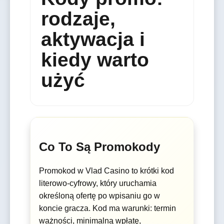
rodzaje,
aktywacja i
kiedy warto
użyć
Co To Są Promokody
Promokod w Vlad Casino to krótki kod
literowo-cyfrowy, który uruchamia
określoną ofertę po wpisaniu go w
koncie gracza. Kod ma warunki: termin
ważności, minimalną wpłatę,