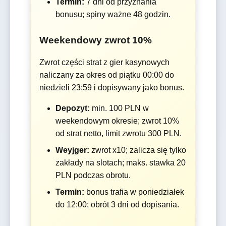
Termin:
7 dni od przyznania
bonusu; spiny ważne 48 godzin.
Weekendowy zwrot 10%
Zwrot części strat z gier kasynowych
naliczany za okres od piątku 00:00 do
niedzieli 23:59 i dopisywany jako bonus.
Depozyt:
min. 100 PLN w
weekendowym okresie; zwrot 10%
od strat netto, limit zwrotu 300 PLN.
Weyjger:
zwrot x10; zalicza się tylko
zakłady na slotach; maks. stawka 20
PLN podczas obrotu.
Termin:
bonus trafia w poniedziałek
do 12:00; obrót 3 dni od dopisania.