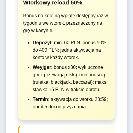
Wtorkowy reload 50%
Bonus na kolejną wpłatę dostępny raz w
tygodniu we wtorek, przeznaczony na
grę w kasynie.
Depozyt:
min. 60 PLN, bonus 50%
do 400 PLN; jedna aktywacja na
konto w każdy wtorek.
Weyjger:
bonus x30; wykluczone
gry z przewagą niską zmiennością
(ruletka, blackjack, baccarat); maks.
stawka 15 PLN w trakcie obrotu.
Termin:
aktywacja do wtorku 23:59;
obrót 5 dni od przyznania.