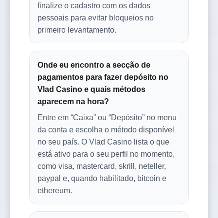
finalize o cadastro com os dados
pessoais para evitar bloqueios no
primeiro levantamento.
Onde eu encontro a secção de
pagamentos para fazer depósito no
Vlad Casino e quais métodos
aparecem na hora?
Entre em “Caixa” ou “Depósito” no menu
da conta e escolha o método disponível
no seu país. O Vlad Casino lista o que
está ativo para o seu perfil no momento,
como visa, mastercard, skrill, neteller,
paypal e, quando habilitado, bitcoin e
ethereum.