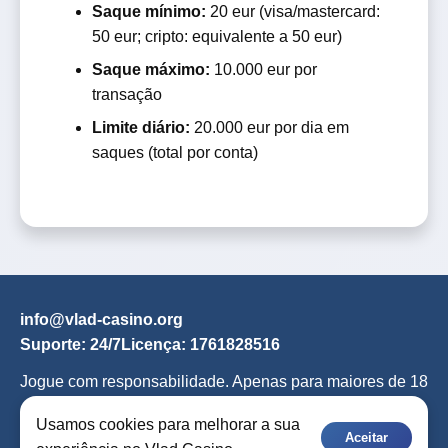
Saque mínimo:
20 eur (visa/mastercard:
50 eur; cripto: equivalente a 50 eur)
Saque máximo:
10.000 eur por
transação
Limite diário:
20.000 eur por dia em
saques (total por conta)
info@vlad-casino.org
Suporte: 24/7
Licença: 1761828516
Jogue com responsabilidade. Apenas para maiores de 18
anos.
Usamos cookies para melhorar a sua
Aceitar
© 2016 -
2026
Vlad Casino.