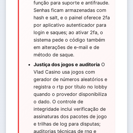
função para suporte e antifraude.
Senhas ficam armazenadas com
hash e salt, e o painel oferece 2fa
por aplicativo autenticador para
login e saques; ao ativar 2fa, o
sistema pede o código também
em alterações de e-mail e de
método de saque.
Justiça dos jogos e auditoria
O
Vlad Casino usa jogos com
gerador de números aleatórios e
registra o rtp por título no lobby
quando o provedor disponibiliza
o dado. O controle de
integridade inclui verificação de
assinaturas dos pacotes de jogo
e trilhas de log para disputas;
auditorias técnicas de rng e