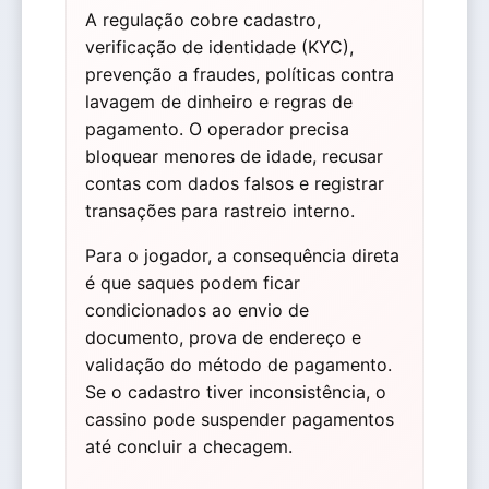
A regulação cobre cadastro,
verificação de identidade (KYC),
prevenção a fraudes, políticas contra
lavagem de dinheiro e regras de
pagamento. O operador precisa
bloquear menores de idade, recusar
contas com dados falsos e registrar
transações para rastreio interno.
Para o jogador, a consequência direta
é que saques podem ficar
condicionados ao envio de
documento, prova de endereço e
validação do método de pagamento.
Se o cadastro tiver inconsistência, o
cassino pode suspender pagamentos
até concluir a checagem.