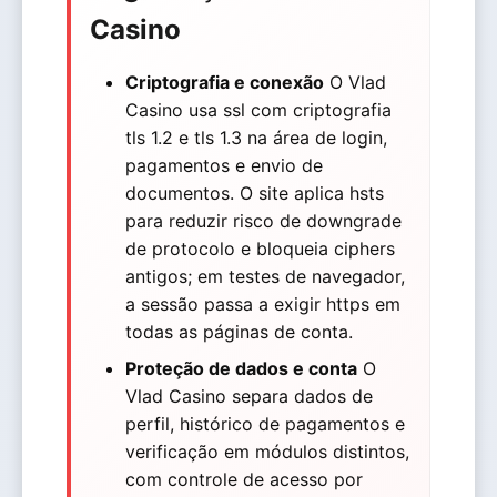
Casino
Criptografia e conexão
O Vlad
Casino usa ssl com criptografia
tls 1.2 e tls 1.3 na área de login,
pagamentos e envio de
documentos. O site aplica hsts
para reduzir risco de downgrade
de protocolo e bloqueia ciphers
antigos; em testes de navegador,
a sessão passa a exigir https em
todas as páginas de conta.
Proteção de dados e conta
O
Vlad Casino separa dados de
perfil, histórico de pagamentos e
verificação em módulos distintos,
com controle de acesso por