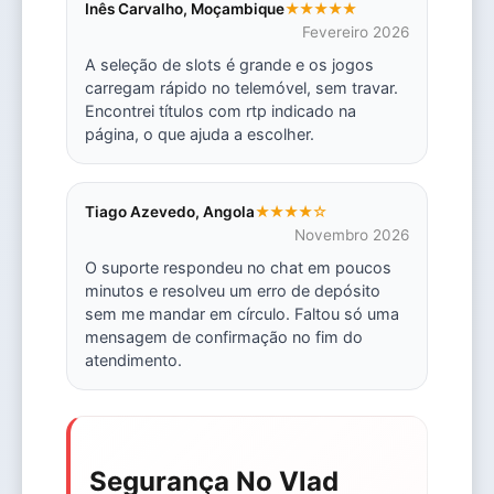
Inês Carvalho, Moçambique
★★★★★
Fevereiro 2026
A seleção de slots é grande e os jogos
carregam rápido no telemóvel, sem travar.
Encontrei títulos com rtp indicado na
página, o que ajuda a escolher.
Tiago Azevedo, Angola
★★★★☆
Novembro 2026
O suporte respondeu no chat em poucos
minutos e resolveu um erro de depósito
sem me mandar em círculo. Faltou só uma
mensagem de confirmação no fim do
atendimento.
Segurança No Vlad