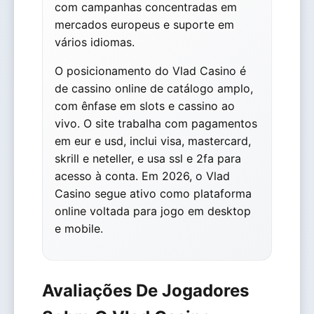
com campanhas concentradas em
mercados europeus e suporte em
vários idiomas.
O posicionamento do Vlad Casino é
de cassino online de catálogo amplo,
com ênfase em slots e cassino ao
vivo. O site trabalha com pagamentos
em eur e usd, inclui visa, mastercard,
skrill e neteller, e usa ssl e 2fa para
acesso à conta. Em 2026, o Vlad
Casino segue ativo como plataforma
online voltada para jogo em desktop
e mobile.
Avaliações De Jogadores